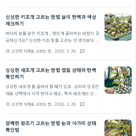
마트나 시장에서 바지락 고르는 눈높이가 달라질 거예
는 것이 바로 홍합의 외관적 특징이거든요! 신선한 홍
요. 깨끗하고 탱글탱글한 바지락을 고르는 작은 팁들 ,
합은 육안으로 바로 구별할 수 있는 몇 가지 특징 이 있
지금 바로 알려드릴게요. 신선도를 판단하는 시각적
신선한 키조개 고르는 방법 살의 탄력과 색상
답니다.홍합 껍질의 색상먼저, 껍질의 색상에..
체크포인트바지락을 고를 때 눈으로 보고 신선도를 판
체크하기
단하는 건 정말 중요해요. 전문 수산물 딜러들도 항상
바다의 보물 같은 키조개 , 맛있게 골라먹는 비법이 궁
말하는 첫 번째 기준이 바로 시각적 체크포인트 거든
금하신가요? 신선한 키조개 를 고르는 건 생각보다 섬
요!껍질 상태 확인먼저, 바지락의 껍질 상태를 꼭 확인
세한 감각 이 필요해요. 오늘은 전문가들이 알려주는
해야 해요. 건강하고 신선한 바지락은 껍질이 단단하
신선한 식재료 고르는 법
· 2025. 2. 26.
format_list_bulleted
textsms
꿀팁 으로 완벽한 키조개 고르는 방법을 알려드릴 거
고 딱딱하게 꽉 닫혀 있어야 합니다 . 살짝 두드려봤을
예요. 탄력 있고 윤기 나는 키조개 를 고르는 작은 비
때 껍질이 빠르게 닫히는 것도 좋은 신호예요. 반대로
결, 지금부터 함께 알아볼까요? 생선 시장이나 마트에
싱싱한 새조개 고르는 방법 껍질 상태와 탄력
..
서 헤매지 말고 자신있게 최고의 키조개를 고르는 노
확인하기
하우 를 전수해드릴 거예요. 당신의 요리 실력을 한 단
싱싱한 새조개 를 골라야 할 때가 있죠. 요리의 성공은
계 업그레이드 시켜줄 그 비법 , 지금 바로 확인해보세
재료 선택에서 시작 된다고 해요. 특히 새조개는 신선
요! 신선도를 판단하는 핵심 포인트 키조개 를 고를
도가 맛의 관건 인 식재료예요. 오늘은 여러분께 프로
때 신선도는 정말 중요한 포인트 예요! 전문가들은 키
신선한 식재료 고르는 법
· 2025. 2. 26.
format_list_bulleted
textsms
처럼 새조개를 고르는 비법 을 알려드릴 거예요. 시장
조개의 신선도를 판단할 때 몇 가지 핵심적인 기준을
이나 마트에서 고를 때 꼭 알아야 할 팁들 , 놓치지 말
제시하고 있답니다. 특히 수산물 전문가들 사이에..
고 함께 알아봐요. 껍질 외관의 신선도 체크하기 새조
담백한 참조기 고르는 방법 눈과 아가미 상태
개를 고를 때 가장 먼저 확인해야 할 포인트는 바로 껍
확인법
질의 외관 이에요. 전문 수산물 딜러들도 항상 강조하