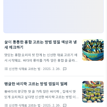
살이 통통한 홍합 고르는 방법 껍질 색상과 냄
새 체크하기
맛있는 홍합 요리의 첫 단계 는 신선한 재료 고르기 에
서 시작돼요. 바다의 풍미를 가득 담은 홍합 을 골라내
는 일은 생각보다 까다로울 수 있죠. 오늘은 여러분과
신선한 식재료 고르는 법
· 2025. 2. 26.
format_list_bulleted
textsms
함께 통통하고 싱싱한 홍합을 고르는 비법 을 알아볼
거예요. 껍질 색상부터 냄새, 그리고 모양까지 꼼꼼히
체크 하면 요리의 성공 확률은 확 높아질 거예요. 집에
탱글한 바지락 고르는 방법 껍질의 밀폐
서도 전문 수산시장 못지않은 홍합 고르는 노하우, 함
봄바다의 향긋한 맛 을 가득 담은 바지락 , 집에서 맛
께 배워볼까요? 신선한 홍합의 외관적 특징 확인하기
있게 요리하고 싶다면 신선한 바지락 고르는 방법 이
홍합을 고를 때 외관은 신선도를 판단하는 가장 중요
정말 중요해요. 껍질 하나에 숨겨진 비밀 을 알고 나면
한 기준 중 하나 예요. 전문 수산물 상인들도 먼저 보
신선한 식재료 고르는 법
· 2025. 2. 26.
format_list_bulleted
textsms