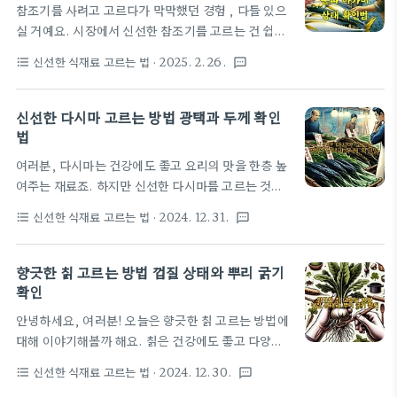
참조기를 사려고 고르다가 막막했던 경험 , 다들 있으
는 첫 번째 신선도 판단 기준 이거든요! 껍질 상태를
실 거예요. 시장에서 신선한 참조기를 고르는 건 쉽지
꼼꼼히 살펴보면 새조개의 품질을 단번에 알아볼 수
않은 일 이죠. 오늘은 여러분과 함께 참조기의 신선도
있답니다.껍질 표면 관찰하기먼저, 껍질의 표면을 꼼
신선한 식재료 고르는 법
· 2025. 2. 26.
format_list_bulleted
textsms
를 한눈에 알아볼 수 있는 비법 을 알려드릴 거예요.
꼼히 관찰해보세요. 건강한 새조개의 껍질은 균일하
눈과 아가미 상태를 꼼꼼히 체크하면 누구나 프로처럼
고 매끄러운 표면 을 가지고 있어요. 균열이나 깨진
제철 참조기를 골라낼 수 있답니다 . 맛있는 요리를 위
신선한 다시마 고르는 방법 광택과 두께 확인
흔..
한 참조기 고르기 , 지금 바로 함께 알아볼까요? 신선
법
도를 판단하는 눈 관찰 포인트참조기를 고를 때 가장
여러분, 다시마는 건강에도 좋고 요리의 맛을 한층 높
먼저 확인해야 할 것은 바로 눈 이에요! 신선도를 판단
여주는 재료죠. 하지만 신선한 다시마를 고르는 것은
하는 결정적인 포인트 라고 할 수 있죠. 신선한 참조기
조금 까다로울 수 있습니다. 그래서 오늘은 다시마를
의 눈은 마치 투명한 유리알 같은 광채를 뿜어내요. 불
신선한 식재료 고르는 법
· 2024. 12. 31.
format_list_bulleted
textsms
고를 때 꼭 확인해야 할 광택과 두께에 대한 이야기를
투명하지 않고 맑고 또렷한 눈동자는 참조기의 싱싱함
나눠보려고 해요. 이 두 가지 요소가 신선도를 판단하
을 말해주는 첫 번째 신호예요.눈의 상태 확..
는 데 아주 중요하답니다. 여러분이 원하는 품질의 다
향긋한 칡 고르는 방법 껍질 상태와 뿌리 굵기
시마를 쉽게 구할 수 있도록 알아두면 유용할 팁들도
확인
마련했어요. 그러니 저와 함께 신선한 다시마 고르는
안녕하세요, 여러분! 오늘은 향긋한 칡 고르는 방법에
방법을 알아보러 가볼까요? 먼저 확인해야 할 광택의
대해 이야기해볼까 해요. 칡은 건강에도 좋고 다양한
중요성다시마를 고를 때, 가장 먼저 눈여겨봐야 할 것
요리에 활용될 수 있어서 정말 매력적인 식재료인데
이 바로 그 표면의 광택입니다. 다시마의 광택은 신선
신선한 식재료 고르는 법
· 2024. 12. 30.
format_list_bulleted
textsms
요. 그런데, 어떻게 해야 좋은 칡을 구별할 수 있을까
도를 판단하는 중요한 지표 중 하나랍니다! 🌊 적절한