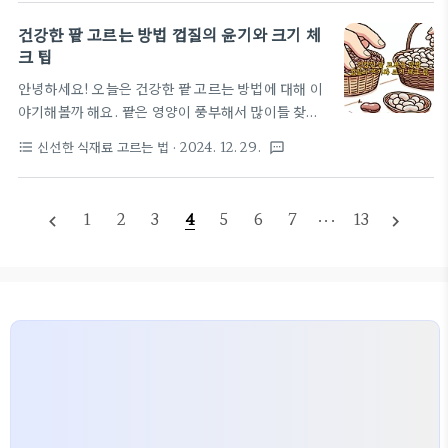
요? 껍질 상태와 뿌리 굵기를 확인하면 한결 쉽게 선택
수분 함량을 유지하고 있는 다시마는 윤기가 나면서도
할 수 있다는 사실, 아시나요? 오늘은 이 두 가지를 중
건강한 팥 고르는 방법 껍질의 윤기와 크기 체
촉촉한 모습을 띱니다. 반면, ..
심으로 칡을 선정할 때 유의해야 할 포인트를 공유해
크 팁
드릴게요. 그럼 함께 알아보도록 해요! 껍질 상태의
안녕하세요! 오늘은 건강한 팥 고르는 방법에 대해 이
중요성껍질 상태는 칡의 품질을 판단하는 데 있어 매
야기해볼까 해요. 팥은 영양이 풍부해서 많이들 찾으
우 중요한 요소입니다. 칡 껍질은 외부 환경에 직접 노
시죠? 하지만 어떻게 고르는지 고민 되시지 않나요?
출되어 있기 때문에 그 상태는 칡의 신선도와 영양가
신선한 식재료 고르는 법
· 2024. 12. 29.
format_list_bulleted
textsms
껍질의 윤기와 크기에 따라 팥의 품질이 달라질 수 있
를 반영합니다. 새콤하고 향긋한 칡을 선택하기 위해
다는 사실, 알고 계셨나요? 또, 신선도 테스트와 팥 품
서는, 껍질의 색깔과 질감을 주의 깊게 살펴보아야 합
종에 대한 내용도 함께 알아보면 좋을 것 같아요. 그럼
니다.껍질의 색깔과 질감먼저, 칡의 ..
1
2
3
4
5
6
7
···
13
navigate_before
navigate_next
함께 팥 고르는 재미있는 팁을 배워볼까요? 껍질의 윤
기 확인하기팥을 고를 때 껍질의 윤기는 매우 중요한
요소입니다. 껍질이 윤기가 흐르는 팥은 신선하고 품
질이 좋다는 것을 나타내죠. 그 이유는 팥이 수확 이후
외부와의 접촉으로 인해 수분과 영양 성분이 빠져나가
는 것을 최소화할 수 있기 때문입니다. 일반적으로 껍
질의 윤기가 좋은 팥은 외부 손상이나 상처가 적고, 건
강한 성장 과정을 거쳤다는 증..