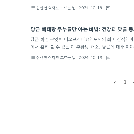
상추의 신선도를 판단하는 방법과 이를 보관하는 팁에 
신선한 식재료 고르는 법
· 2024. 10. 19.
format_list_bulleted
textsms
상추를 신선하게 고르기 위해서는 몇 가지 주요 포인트
요.외관: 신선한 상추는 색깔이 선명하고 윤기가 납니
양하지만, 전체적으로 균일한 색상이어야 합니다. 잎이
당근 베테랑 주부들만 아는 비법: 건강과 맛을 
다.질감: 신선한 상추는 부드럽고 탄력성이 있어야 합니
당근 하면 무엇이 떠오르시나요? 토끼의 최애 간식? 아
져야..
에서 흔히 볼 수 있는 이 주황빛 채소, 당근에 대해 
당근 활용 비법을 낱낱이 파헤쳐보겠습니다. 이 글을 읽
신선한 식재료 고르는 법
· 2024. 10. 19.
format_list_bulleted
textsms
요!1. 당근 구매부터 남다르게: 흙당근의 매력베테랑
다. 그들의 첫 번째 비법은 바로 '흙당근'을 선택하는 
진 세척당근과 흙이 묻은 채로 파는 흙당근이 있습니다
1
navigate_before
그럴까요?영양학적 이점: 세척당근은 물에 오래 담겨 있