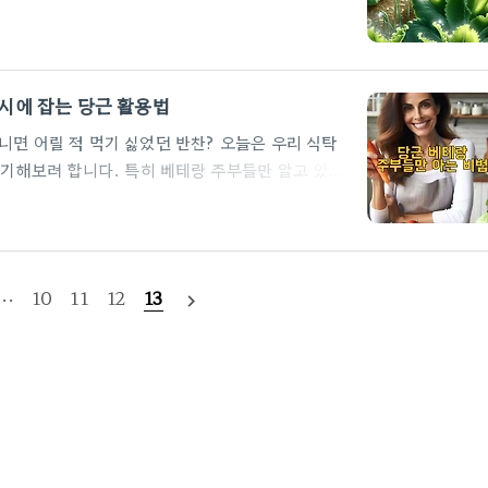
대해 자세히 알아보겠습니다.상추 신선도 판단 기준
를 체크해야 합니다. 아래의 체크리스트를 참고하세
다. 일반적으로 연한 초록색에서 진한 초록색까지 다
 지저분하거나 노랗게 변색된 부분은 피해야 합니
동시에 잡는 당근 활용법
다. 손으로 만졌을 때 부서지지 않고 탄력이 느껴
니면 어릴 적 먹기 싫었던 반찬? 오늘은 우리 식탁
이야기해보려 합니다. 특히 베테랑 주부들만 알고 있는
고 나면, 여러분도 당근 마스터가 될 수 있을 거예
 주부들은 당근을 고를 때부터 남다른 안목을 보입니
것입니다.흙당근 vs 세척당근: 시중에는 깨끗이 씻겨
. 베테랑 주부들은 단연코 흙당근을 선택합니다. 왜
···
10
11
12
13
navigate_next
어 영양소 손실이 일어날 수 있..