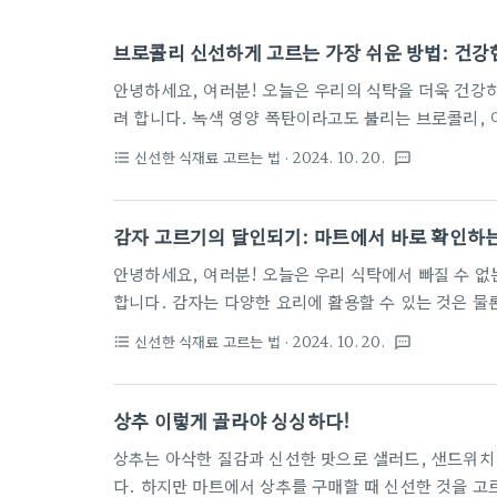
브로콜리 신선하게 고르는 가장 쉬운 방법: 건강
안녕하세요, 여러분! 오늘은 우리의 식탁을 더욱 건강
려 합니다. 녹색 영양 폭탄이라고도 불리는 브로콜리, 
이 브로콜리의 영양가는 알고 계시지만, 정작 구매할 때
신선한 식재료 고르는 법
· 2024. 10. 20.
format_list_bulleted
textsms
게 신선한 건가?", "이렇게 보관해도 될까?" 하는 
이 포스트를 통해 브로콜리를 신선하게 고르는 가장 쉬
력까지 낱낱이 파헤쳐볼 테니까요. 이제 여러분도 브로
감자 고르기의 달인되기: 마트에서 바로 확인하는
1. 브로콜리 신선도 체크리스트: 이것만 기억하세요!브
안녕하세요, 여러분! 오늘은 우리 식탁에서 빠질 수 없
합니다. 감자는 다양한 요리에 활용할 수 있는 것은 물
죠. 하지만 아무리 좋은 감자라도 신선하지 않으면 그 
신선한 식재료 고르는 법
· 2024. 10. 20.
format_list_bulleted
textsms
은 여러분께 마트에서 바로 활용할 수 있는 감자 신선도
있다면, 여러분도 어느새 감자 고르기의 달인이 되어 
자를 고를 때 가장 먼저 확인해야 할 것은 바로 겉모습
상추 이렇게 골라야 싱싱하다!
다. 흠집이나 상처가 없는 감자를 선택하세요. 특히 주
상추는 아삭한 질감과 신선한 맛으로 샐러드, 샌드위치
다. 하지만 마트에서 상추를 구매할 때 신선한 것을 고