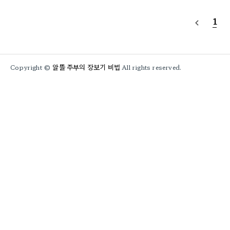
낙지의 움직임과 반응 속도 예요!낙지의 움직임과 반응 속도건강한 낙지는 즉각적인 움직임 을 보여줍니
1
navigate_before
다. 수족을 살
알뜰 주부의 장보기 비법
Copyright ©
All rights reserved.