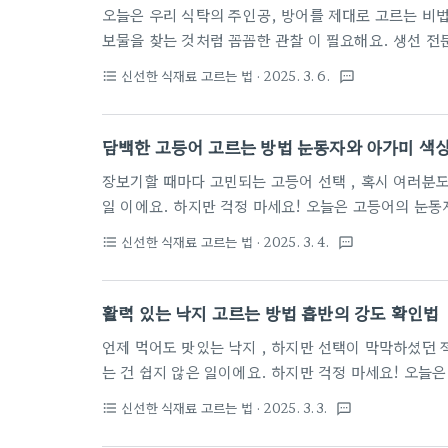
오늘은 우리 식탁의 주인공, 방어를 제대로 고르는 비법 을 알려드릴게요! 신선한 방어를 고르는 건 
보물을 찾는 것처럼 꼼꼼한 관찰 이 필요해요. 생선 전문가들도 놀라게 될 방어 고르는 핵심 포인트 를 지
금부터 차근차근 알려드릴 텐데요. 맛있고 싱싱한 방어를 집으로 데려올 수 있는 그 비밀 , 함께 알아볼까
신선한 식재료 고르는 법
· 2025. 3. 6.
format_list_bulleted
textsms
요? 신선도를 판단하는 핵심 포인트방어를 고를 때 신선도는 정말 중요한 요소 예요! 전문가들은 신선한
방어의 기준을 몇 가지 핵심 포인트로 정리 했답니다. 우선, 눈으로 보는 첫인상이 정말 중요 해요. 생선의
눈은 신선도를 판단하는 가장 확실한 지표 중 하나거든
담백한 고등어 고르는 방법 눈동자와 아가미 색
첫 번째 체크포인트는 바로 '눈'이에요. 완벽
장보기할 때마다 고민되는 고등어 선택 , 혹시 여러분도 그러셨나요? 싱싱한 생선을 고르는 건 쉽지 않은
일 이에요. 하지만 걱정 마세요! 오늘은 고등어의 눈동자와 아가미만 보고도 신선도를 확실하게 판단할 수
있는 비법 을 알려드릴 거예요. 이제 더 이상 불량 생선으로 실망하지 않으실 거예요. 전문가들이 알려주는
신선한 식재료 고르는 법
· 2025. 3. 4.
format_list_bulleted
textsms
꿀팁 , 함께 알아볼까요? 싱싱함을 판단하는 눈동자 체크법고등어를 고를 때 가장 먼저 확인해야 할 부분
이 바로 눈동자 예요. 신선한 생선의 첫 번째 증거는 바로 눈에 있거든요! 전문 수산시장 상인들도 입을 모
아 말하는 노하우를 여러분과 공유해볼게요.눈동자로 
활력 있는 낙지 고르는 방법 흡반의 강도 확인법
을 숨기고 있어요. 정확히 말해, 눈동자의 
언제 먹어도 맛있는 낙지 , 하지만 선택이 막막하셨던 적 없나요? 시장이나 횟집에서 신선한 낙지를 고르
는 건 쉽지 않은 일이에요. 하지만 걱정 마세요! 오늘은 프로처럼 활력 넘치는 낙지를 고르는 비결 을 알려
드릴 거예요. 흡반의 강도부터 색깔, 탄력까지 전문가들만 아는 꿀팁 을 공개할 테니까요. 이제 막히던 고
신선한 식재료 고르는 법
· 2025. 3. 3.
format_list_bulleted
textsms
민, 싹 해결해볼까요? 생생함을 판단하는 기본 체크포인트낙지를 고를 때 생생함을 판단하는 건 정말 중
요한 과정 이에요. 전문가들은 몇 가지 핵심적인 체크포인트를 추천하고 있죠. 첫 번째로 주목해야 할 건