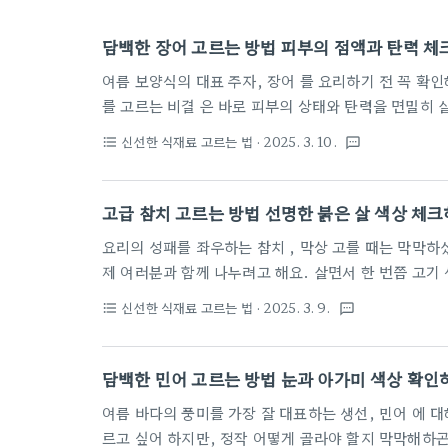
담백한 장어 고르는 방법 피부의 점액과 탄력 체
여름 보양식의 대표 주자, 장어 를 요리하기 전 꼭 확인해야 할 신선도 체크 포인트 가 있어요. 맛있는 장어
를 고르는 비결 은 바로 피부의 상태와 탄력을 면밀히 살펴보는 것 인데요. 숱한 장어 요리를 해보면서 깨
달은 저만의 노하우 를 여러분과 나누고 싶어요. 아무리 유명한 식재료라도 신선하지 않으면 제 맛을 내기
신선한 식재료 고르는 법
· 2025. 3. 10.
format_list_bulleted
textsms
어렵거든요 . 오늘은 장어의 건강함을 한눈에 볼 수 있는 꿀팁 을 알려드릴게요. 신선도를 판단하는 눈의
중요성장어를 고를 때 가장 먼저 해야 할 일은 눈으로 직접 신선도를 판단 하는 거예요. 전문 수산물 딜러
들은 단 몇 초 만에 장어의 신선도를 정확하게 가늠할 
고급 참치 고르는 방법 선명한 붉은 살 색상 체
눈의 특징신선한 장어의 눈은 맑고 깨끗한 은..
요리의 성패를 좌우하는 참치 , 막상 고를 때는 막막하셨죠? 신선도 좋은 최고의 참치를 고르는 비법 , 이
제 여러분과 함께 나누려고 해요. 살면서 한 번쯤 고기 선택에
체크하는 참치 고르는 섬세한 비결 을 알려드릴게요. 붉은 살의 광채, 탄력 있는 육질 , 이 작은 디테일들이
신선한 식재료 고르는 법
· 2025. 3. 9.
format_list_bulleted
textsms
바로 프리미엄 참치를 가르는 기준입니다. 신선도를 판단하는 핵심 요령 참
적으로 중요 해요. 전문가들은 참치의 신선도를 판단하는 데 몇 가지 핵심적인 기준을 제시하고 있답니다.
특히 수산물 유통 분야에서 20년 경력을 가진 전문가
담백한 민어 고르는 방법 눈과 아가미 색상 확인
확인가장 먼저 주목해야 할 부분은 참치의 표면 상태 ..
여름 바다의 풍미를 가장 잘 대표하는 생선, 민어 에 대해 이야기해볼까요? 많은 분들이 맛있는 민어를 고
르고 싶어 하지만, 정작 어떻게 골라야 할지 막막해하곤 해요. 오늘은 프로 수산물 판매원들도 인정한 민어